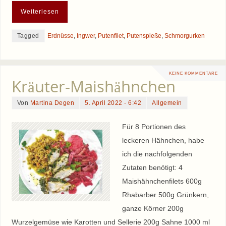
Weiterlesen
Tagged
Erdnüsse
,
Ingwer
,
Putenfilet
,
Putenspieße
,
Schmorgurken
KEINE KOMMENTARE
Kräuter-Maishähnchen
Von
Martina Degen
5. April 2022 - 6:42
Allgemein
Für 8 Portionen des
leckeren Hähnchen, habe
ich die nachfolgenden
Zutaten benötigt: 4
Maishähnchenfilets 600g
Rhabarber 500g Grünkern,
ganze Körner 200g
Wurzelgemüse wie Karotten und Sellerie 200g Sahne 1000 ml