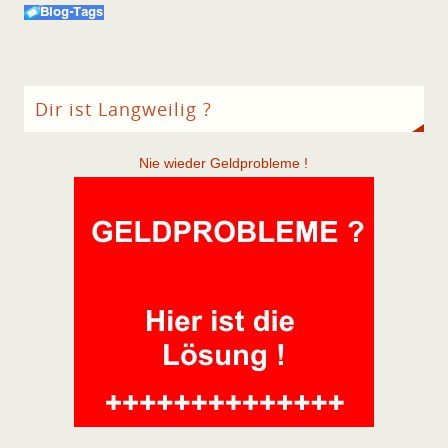
Dir ist Langweilig ?
Nie wieder Geldprobleme !