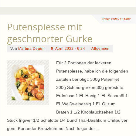
KEINE KOMMENTARE
Putenspiesse mit
geschmorter Gurke
Von
Martina Degen
9. April 2022 - 6:24
Allgemein
Für 2 Portionen der leckeren
Putenspiesse, habe ich die folgenden
Zutaten benötigt: 300g Putenfilet
300g Schmorgurken 30g geröstete
Erdnüsse 1 EL Honig 1 EL Sesamöl 1
EL Weißweinessig 1 EL Öl zum
Braten 1 1/2 Knoblauchzehen 1/2
Stück Ingwer 1/2 Schalotte 1/4 Bund Thai-Basilikum Chilipulver
gem. Koriander Kreuzkümmel Nach folgender…