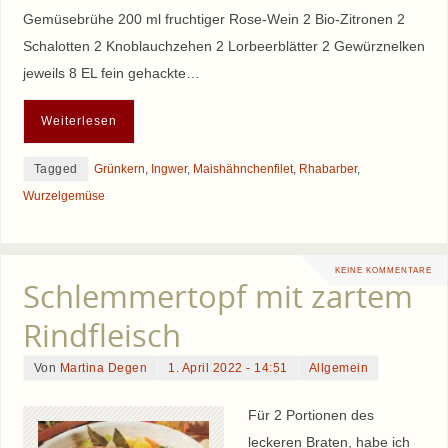
Gemüsebrühe 200 ml fruchtiger Rose-Wein 2 Bio-Zitronen 2
Schalotten 2 Knoblauchzehen 2 Lorbeerblätter 2 Gewürznelken
jeweils 8 EL fein gehackte…
Weiterlesen
Tagged
Grünkern
,
Ingwer
,
Maishähnchenfilet
,
Rhabarber
,
Wurzelgemüse
KEINE KOMMENTARE
Schlemmertopf mit zartem
Rindfleisch
Von
Martina Degen
1. April 2022 - 14:51
Allgemein
Für 2 Portionen des
leckeren Braten, habe ich