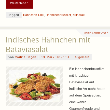
Weiterlesen
Tagged
Hähnchen-Chili
,
Hähnchenbrustfilet
,
Kritharaki
KEINE KOMMENTARE
Indisches Hähnchen mit
Bataviasalat
Von
Martina Degen
13. Mai 2018 - 1:31
Allgemein
Ein Hähnchenbrustfilet
mit knackigem
Bataviasalat auf
indische Art steht heute
auf dem Speiseplan,
eine wahre
Gaumenfreude und