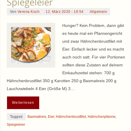
Spiegeleier
Von
Verena Koch
12. März 2020 - 16:54
Allgemein
Hunger? Kein Problem, dann gibt
es heute mal ein Pfannengericht
und zwar Hähnchenbrustfilet mit
Eier. Einfach lecker und es macht
auch noch satt. Für vier Portionen
sollten diese Zutaten auf deinem
Einkaufszettel stehen: 700 g
Hähnchenbrustfilet 350 g Karotten 250 g Basmatireis 200 g
Lauchzwiebeln 4 Eier (Größe M) 3…
Weiterlesen
Tagged
Basmatireis
,
Eier
,
Hähnchenbrustfilet
,
Hähnchenpfanne
,
Spiegeleier