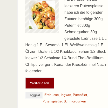
leckeren Putenspiesse,
habe ich die folgenden
Zutaten benötigt: 300g
Putenfilet 300g
Schmorgurken 30g
geröstete Erdnüsse 1 EL
Honig 1 EL Sesamöl 1 EL Weißweinessig 1 EL
Öl zum Braten 1 1/2 Knoblauchzehen 1/2 Stück
Ingwer 1/2 Schalotte 1/4 Bund Thai-Basilikum
Chilipulver gem. Koriander Kreuzkümmel Nach
folgender…
Weiterlesen
Erdnüsse
,
Ingwer
,
Putenfilet
,
Tagged
Putenspieße
,
Schmorgurken