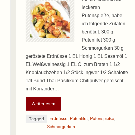
leckeren
Putenspieße, habe
ich folgende Zutaten
benötigt: 300 g
Putenfilet 300 g
Schmorgurken 30 g
geröstete Erdnüsse 1 EL Honig 1 EL Sesamöl 1
EL Weißweinessig 1 EL Öl zum Braten 1 1/2
Knoblauchzehen 1/2 Stück Ingwer 1/2 Schalotte
1/4 Bund Thai-Basilikum Chilipulver gemischt
mit Koriander…
Weiterlesen
Erdnüsse
,
Putenfilet
,
Putenspieße
,
Tagged
Schmorgurken