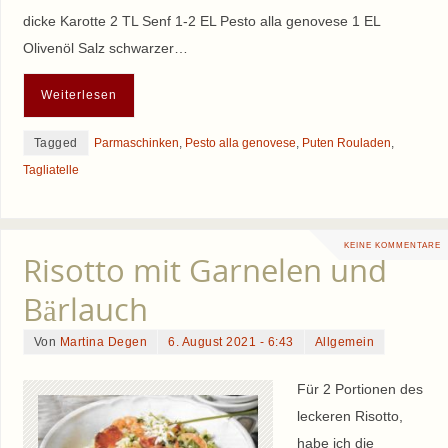
dicke Karotte 2 TL Senf 1-2 EL Pesto alla genovese 1 EL
Olivenöl Salz schwarzer…
Weiterlesen
Tagged
Parmaschinken
,
Pesto alla genovese
,
Puten Rouladen
,
Tagliatelle
KEINE KOMMENTARE
Risotto mit Garnelen und
Bärlauch
Von
Martina Degen
6. August 2021 - 6:43
Allgemein
Für 2 Portionen des
leckeren Risotto,
habe ich die