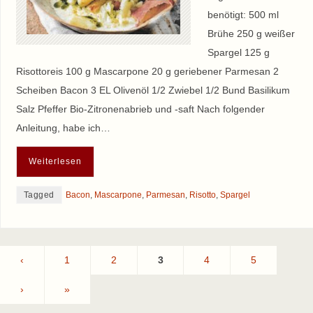
benötigt: 500 ml
Brühe 250 g weißer
Spargel 125 g
Risottoreis 100 g Mascarpone 20 g geriebener Parmesan 2
Scheiben Bacon 3 EL Olivenöl 1/2 Zwiebel 1/2 Bund Basilikum
Salz Pfeffer Bio-Zitronenabrieb und -saft Nach folgender
Anleitung, habe ich…
Weiterlesen
Tagged
Bacon
,
Mascarpone
,
Parmesan
,
Risotto
,
Spargel
‹
1
2
3
4
5
›
»