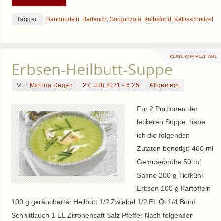
Tagged
Bandnudeln
,
Bärlauch
,
Gorgonzola
,
Kalbsfond
,
Kalbsschnitzel
KEINE KOMMENTARE
Erbsen-Heilbutt-Suppe
Von
Martina Degen
27. Juli 2021 - 6:25
Allgemein
Für 2 Portionen der
leckeren Suppe, habe
ich die folgenden
Zutaten benötigt: 400 ml
Gemüsebrühe 50 ml
Sahne 200 g Tiefkühl-
Erbsen 100 g Kartoffeln
100 g geräucherter Heilbutt 1/2 Zwiebel 1/2 EL Öl 1/4 Bund
Schnittlauch 1 EL Zitronensaft Salz Pfeffer Nach folgender