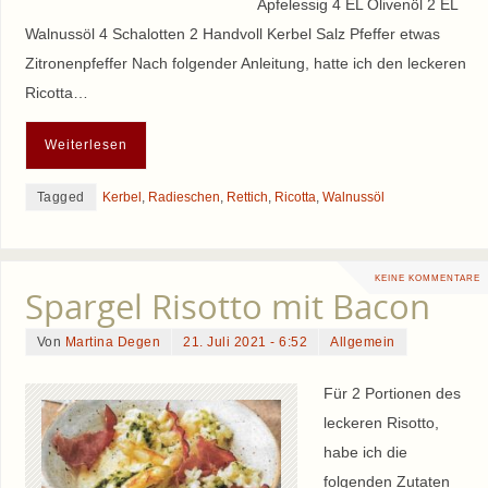
Apfelessig 4 EL Olivenöl 2 EL
Walnussöl 4 Schalotten 2 Handvoll Kerbel Salz Pfeffer etwas
Zitronenpfeffer Nach folgender Anleitung, hatte ich den leckeren
Ricotta…
Weiterlesen
Tagged
Kerbel
,
Radieschen
,
Rettich
,
Ricotta
,
Walnussöl
KEINE KOMMENTARE
Spargel Risotto mit Bacon
Von
Martina Degen
21. Juli 2021 - 6:52
Allgemein
Für 2 Portionen des
leckeren Risotto,
habe ich die
folgenden Zutaten