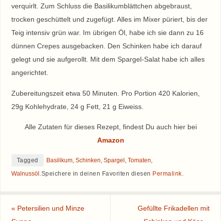
verquirlt. Zum Schluss die Basilikumblättchen abgebraust,
trocken geschüttelt und zugefügt. Alles im Mixer püriert, bis der
Teig intensiv grün war. Im übrigen Öl, habe ich sie dann zu 16
dünnen Crepes ausgebacken. Den Schinken habe ich darauf
gelegt und sie aufgerollt. Mit dem Spargel-Salat habe ich alles
angerichtet.
Zubereitungszeit etwa 50 Minuten. Pro Portion 420 Kalorien,
29g Kohlehydrate, 24 g Fett, 21 g Eiweiss.
Alle Zutaten für dieses Rezept, findest Du auch hier bei
Amazon
Tagged
Basilikum
,
Schinken
,
Spargel
,
Tomaten
,
Walnussöl
.
Speichere in deinen Favoriten diesen
Permalink
.
«
Petersilien und Minze
Gefüllte Frikadellen mit