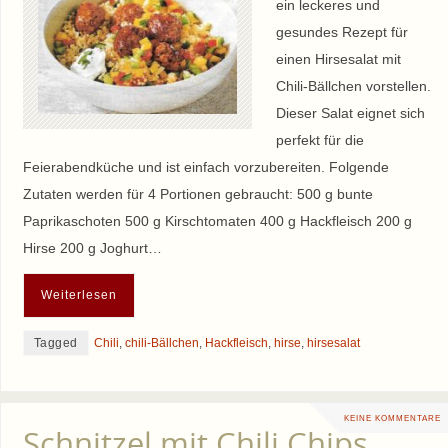
ein leckeres und
gesundes Rezept für
einen Hirsesalat mit
Chili-Bällchen vorstellen.
Dieser Salat eignet sich
perfekt für die
Feierabendküche und ist einfach vorzubereiten. Folgende
Zutaten werden für 4 Portionen gebraucht: 500 g bunte
Paprikaschoten 500 g Kirschtomaten 400 g Hackfleisch 200 g
Hirse 200 g Joghurt…
Weiterlesen
Tagged
Chili
,
chili-Bällchen
,
Hackfleisch
,
hirse
,
hirsesalat
KEINE KOMMENTARE
Schnitzel mit Chili Chips