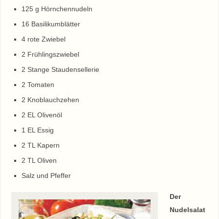
125 g Hörnchennudeln
16 Basilikumblätter
4 rote Zwiebel
2 Frühlingszwiebel
2 Stange Staudensellerie
2 Tomaten
2 Knoblauchzehen
2 EL Olivenöl
1 EL Essig
2 TL Kapern
2 TL Oliven
Salz und Pfeffer
Der
Nudelsalat