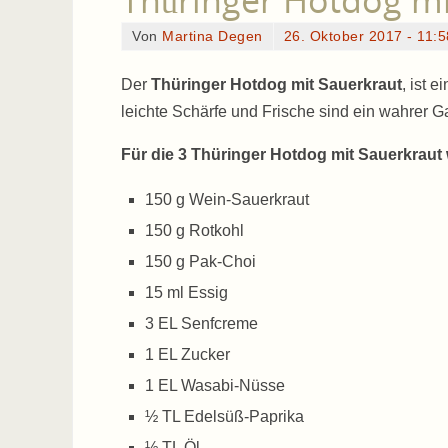
Thüringer Hotdog mi
Von
Martina Degen
26. Oktober 2017 - 11:5
Der
Thüringer Hotdog mit Sauerkraut
, ist 
leichte Schärfe und Frische sind ein wahrer
Für die 3 Thüringer Hotdog mit Sauerkraut
150 g Wein-Sauerkraut
150 g Rotkohl
150 g Pak-Choi
15 ml Essig
3 EL Senfcreme
1 EL Zucker
1 EL Wasabi-Nüsse
½ TL Edelsüß-Paprika
½ TL Öl