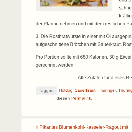
schne
kräfti
der Pfanne nehmen und mit dem restlichen P
3. Die Rostbratwürste in einer mit Öl ausgepins
aufgeschnittene Brötchen mit Sauerkraut, Ros
Pro Portion sollte mit 680 Kalorien, 30 g Eiw
gerechnet werden.
Alle Zutaten für dieses Re
Hotdog
,
Sauerkraut
,
Thüringer
,
Thürin
Tagged
diesen
Permalink
.
«
Pikantes Blumenkohl-Kasseler-Ragout mit