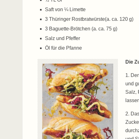
Saft von ¼ Limette
3 Thüringer Rostbratwürste(a. ca. 120 g)
3 Baguette-Brötchen (a. ca. 75 g)
Salz und Pfeffer
Öl für die Pfanne
Die Z
1. De
und gu
Salz,
lassen
2. Das
Zucke
durchz
und St