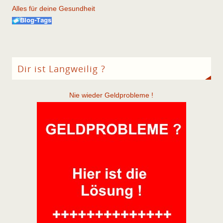
Alles für deine Gesundheit
Dir ist Langweilig ?
Nie wieder Geldprobleme !