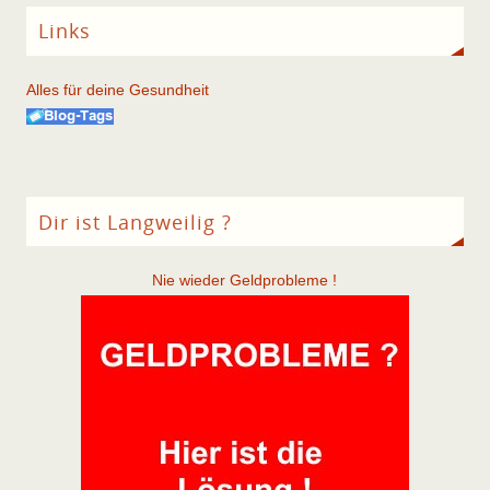
Links
Alles für deine Gesundheit
Dir ist Langweilig ?
Nie wieder Geldprobleme !