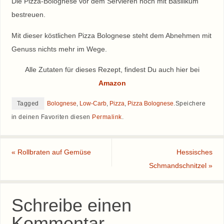
Die Pizza-Bolognese vor dem Servieren noch mit Basilikum
bestreuen.
Mit dieser köstlichen Pizza Bolognese steht dem Abnehmen mit
Genuss nichts mehr im Wege.
Alle Zutaten für dieses Rezept, findest Du auch hier bei
Amazon
Tagged
Bolognese
,
Low-Carb
,
Pizza
,
Pizza Bolognese
.
Speichere
in deinen Favoriten diesen
Permalink
.
«
Rollbraten auf Gemüse
Hessisches
Schmandschnitzel
»
Schreibe einen
Kommentar