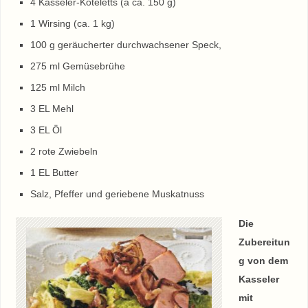
4 Kasseler-Koteletts (a ca. 150 g)
1 Wirsing (ca. 1 kg)
100 g geräucherter durchwachsener Speck,
275 ml Gemüsebrühe
125 ml Milch
3 EL Mehl
3 EL Öl
2 rote Zwiebeln
1 EL Butter
Salz, Pfeffer und geriebene Muskatnuss
Die
Zubereitun
g von dem
Kasseler
mit