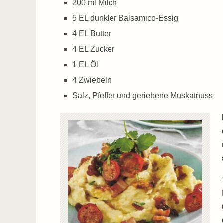
200 ml Milch
5 EL dunkler Balsamico-Essig
4 EL Butter
4 EL Zucker
1 EL Öl
4 Zwiebeln
Salz, Pfeffer und geriebene Muskatnuss